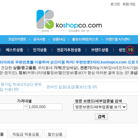
리아파트 우편번호를 이용하여 순간이동 하자! 우편번호5자리.koshopco.com 으로 G
 건강한
상품/중고물품
, 우리동네
가게
(문앞배달),
전문가
(재능기부/강사/1인지식기업
꾼-정치인),
정보
(커뮤니티/생활정보/할인정보/홍보)가 항상 여러분 곁에 있는 곳!
코샵
회원가입 하세요!(상단 맨위
온라인 입점(공급/홍보)신청 (0)
 이용) (0)
가격대별
영문 브랜드/세부업종별 검색
~
품
적립금 적용상품
할인상품