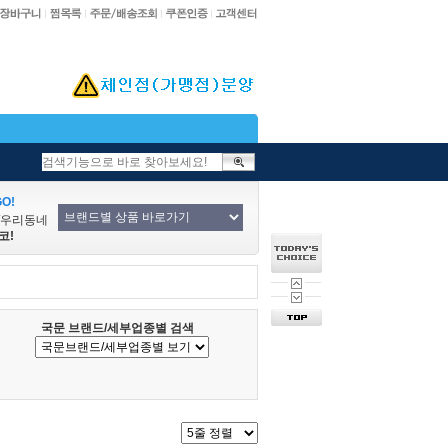
O!
/우리동네
코!
국문 브랜드/세부업종별 검색