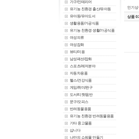
가구/인테리어
인기상
유기농 친환경 출산/유아동
유아동/유아도서
상품 
생활용품/가공식품
유기농 친환경 생활/가공식품
여성의류
여성잡화
뷰티/미용
남성패션/잡화
스포츠/레저분야
자동차용품
헬스/건강식품
게임/취미/완구
도서/티켓/음반
문구/오피스
반려동물용품
유기농 친환경 반려동물용품
기타 중고물품
삽니다
나만의 쇼핑몰 만들기