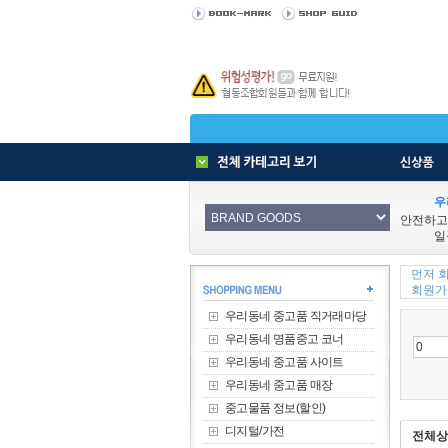
우
안전하고
일
먼저 
회원가입
우리동네 중고품 직거래마당
우리동네 명품중고 코너
우리동네 중고품 사이트
우리동네 중고품 매장
중고물품 정보(할인)
디지털/가전
전체상