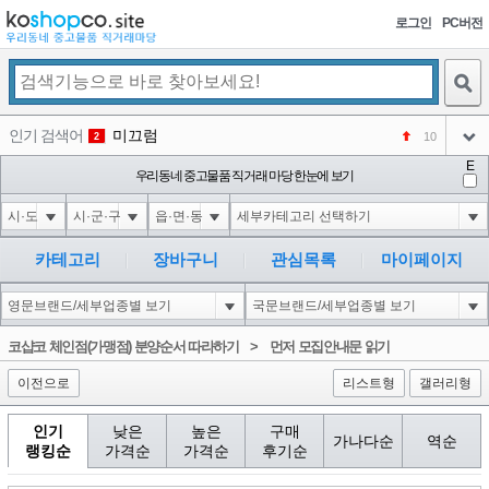
로그인
PC버전
검색
인기 검색어
미끄럼
10
2
아이콘
E
코샵
우리동네 중고물품 직거래 마당 한눈에 보기
NEW
3
아이콘
1-1); waitfor delay '0:0:15' --
2
4
아이콘
1*if(now()=sysdate(),sleep(15),0)
2
5
카테고리
장바구니
관심목록
마이페이지
아이콘
10'XOR(1*if(now()=sysdate(),sleep(15),0))XOR'Z
2
6
아이콘
1
80
1
코샵코 체인점(가맹점) 분양순서 따라하기
>
먼저 모집안내문 읽기
아이콘
이전으로
리스트형
갤러리형
인기
낮은
높은
구매
가나다순
역순
랭킹순
가격순
가격순
후기순