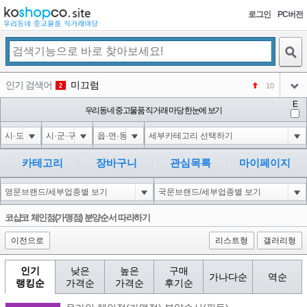
로그인
PC버전
검색
인기 검색어
미끄럼
10
2
아이콘
E
코샵
우리동네 중고물품 직거래 마당 한눈에 보기
NEW
3
아이콘
1-1); waitfor delay '0:0:15' --
2
4
아이콘
1*if(now()=sysdate(),sleep(15),0)
2
5
카테고리
장바구니
관심목록
마이페이지
아이콘
10'XOR(1*if(now()=sysdate(),sleep(15),0))XOR'Z
2
6
아이콘
1
80
1
코샵코 체인점(가맹점) 분양순서 따라하기
아이콘
이전으로
리스트형
갤러리형
인기
낮은
높은
구매
가나다순
역순
랭킹순
가격순
가격순
후기순