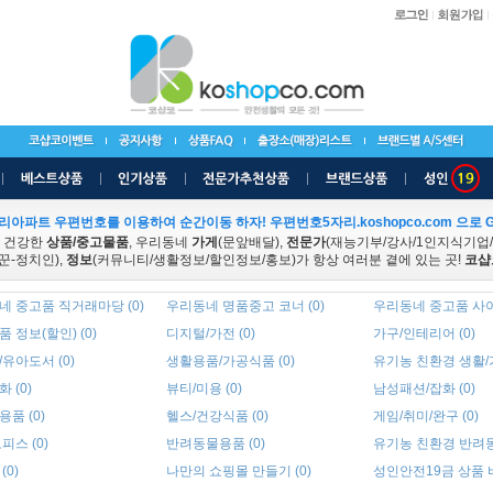
리아파트 우편번호를 이용하여 순간이동 하자! 우편번호5자리.koshopco.com 으로 G
 건강한
상품/중고물품
, 우리동네
가게
(문앞배달),
전문가
(재능기부/강사/1인지식기업
꾼-정치인),
정보
(커뮤니티/생활정보/할인정보/홍보)가 항상 여러분 곁에 있는 곳!
코샵
네 중고품 직거래마당 (0)
우리동네 명품중고 코너 (0)
우리동네 중고품 사이트
 정보(할인) (0)
디지털/가전 (0)
가구/인테리어 (0)
유아도서 (0)
생활용품/가공식품 (0)
유기농 친환경 생활/가
 (0)
뷰티/미용 (0)
남성패션/잡화 (0)
품 (0)
헬스/건강식품 (0)
게임/취미/완구 (0)
피스 (0)
반려동물용품 (0)
유기농 친환경 반려동
(0)
나만의 쇼핑몰 만들기 (0)
성인안전19금 상품 바