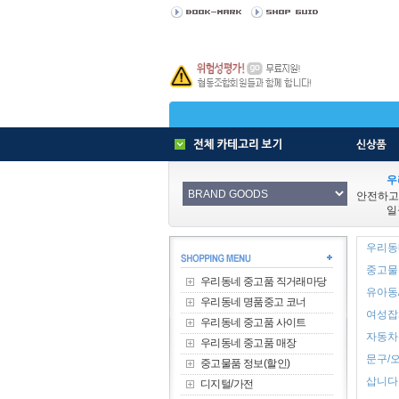
우
안전하고
일
우리동
중고물품
우리동네 중고품 직거래마당
유아동/
우리동네 명품중고 코너
여성잡화
우리동네 중고품 사이트
자동차용
우리동네 중고품 매장
문구/오
중고물품 정보(할인)
삽니다 
디지털/가전