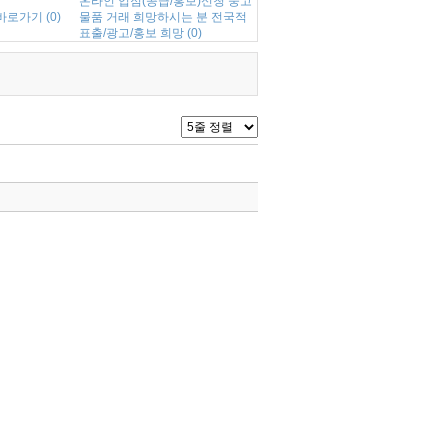
온라인 입점(공급/홍보)신청 중고
로가기 (0)
물품 거래 희망하시는 분 전국적
표출/광고/홍보 희망 (0)