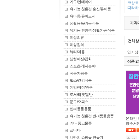
가구/인테리어
코샵코
따라하기
유기농 친환경 출산/유아동
유아동/유아도서
가격
생활용품/가공식품
유기농 친환경 생활/가공식품
여성의류
전체상
여성잡화
뷰티/미용
인기상
남성패션/잡화
상품 
스포츠/레저분야
자동차용품
헬스/건강식품
게임/취미/완구
도서/티켓/음반
문구/오피스
반려동물용품
유기농 친환경 반려동물용품
온라인 
기타 중고물품
양순서(
삽니다
나만의 쇼핑몰 만들기