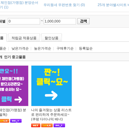
 체인점(가맹점) 분양순서
우리동네 우편번호 찾기 (0)
25개 분야별사이트 바
 (1)
~
대별
품
적립금 적용상품
할인상품
품순
|
낮은가격순
|
높은가격순
|
구매후기순
|
등록일순
2개 인기 중고물품
체인점(가맹점) 분
나의 즐겨찾는 상품 리스트
필독)
로 편리하게 주문하세요~
(쿠팡 다이나믹 배너)