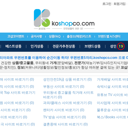
리아파트 우편번호를 이용하여 순간이동 하자! 우편번호5자리.koshopco.com 으로 G
 건강한
상품/중고물품
, 우리동네
가게
(문앞배달),
전문가
(재능기부/강사/1인지식기업
꾼-정치인),
정보
(커뮤니티/생활정보/할인정보/홍보)가 항상 여러분 곁에 있는 곳!
코샵
 사이트 바로가기 (0)
성인안전19금 상품 바로가기 (0)
가게배달 사이트 바로
 사이트 바로가기 (0)
부동산 사이트 바로가기 (0)
숙박시설 사이트 바로
국 Top 사이트 바로가기
우리동네 중고물품 직거래 사이트
유튜브 TV 사이트 바
바로가기 (0)
 사이트 바로가기 (0)
과외/클래스 사이트 바로가기 (0)
이사업체 사이트 바로
사이트 바로가기 (0)
렌터카 사이트 바로가기 (0)
물류운송 사이트 바로
이트 바로가기 (0)
TV 방송 사이트 바로가기 (0)
북스/ Books 사이트
극 사이트 바로가기 (0)
결혼중매 사이트 바로가기 (0)