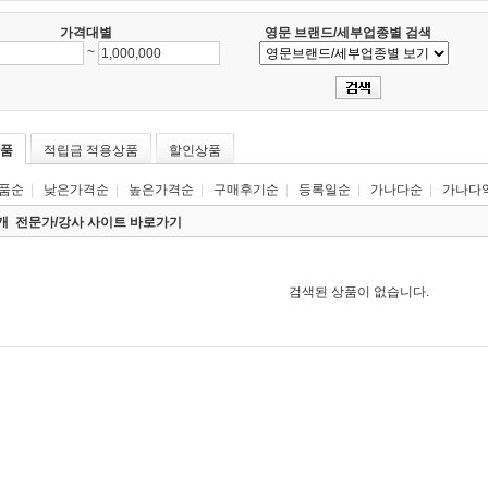
가격대별
영문 브랜드/세부업종별 검색
~
품
적립금 적용상품
할인상품
품순
|
낮은가격순
|
높은가격순
|
구매후기순
|
등록일순
|
가나다순
|
가나다
0개
전문가/강사 사이트 바로가기
검색된 상품이 없습니다.