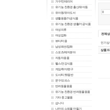
가구/인테리어
유기농 친환경 출산/유아동
유아동/유아도서
생활용품/가공식품
유기농 친환경 생활/가공식품
여성의류
전체상
여성잡화
뷰티/미용
인기상
남성패션/잡화
상품 
스포츠/레저분야
자동차용품
헬스/건강식품
게임/취미/완구
도서/티켓/음반
문구/오피스
반려동물용품
유기농 친환경 반려동물용품
기타 중고물품
삽니다
나만의 쇼핑몰 만들기