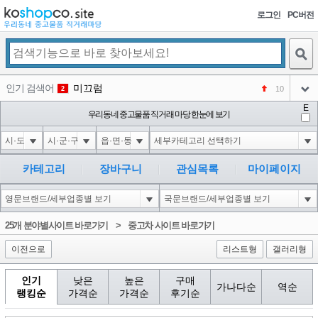
로그인
PC버전
검색
인기 검색어
미끄럼
10
2
아이콘
E
코샵
우리동네 중고물품 직거래 마당 한눈에 보기
NEW
3
아이콘
1-1); waitfor delay '0:0:15' --
2
4
아이콘
1*if(now()=sysdate(),sleep(15),0)
2
5
카테고리
장바구니
관심목록
마이페이지
아이콘
10'XOR(1*if(now()=sysdate(),sleep(15),0))XOR'Z
2
6
아이콘
1
80
1
25개 분야별사이트 바로가기
>
중고차 사이트 바로가기
아이콘
이전으로
리스트형
갤러리형
인기
낮은
높은
구매
가나다순
역순
랭킹순
가격순
가격순
후기순