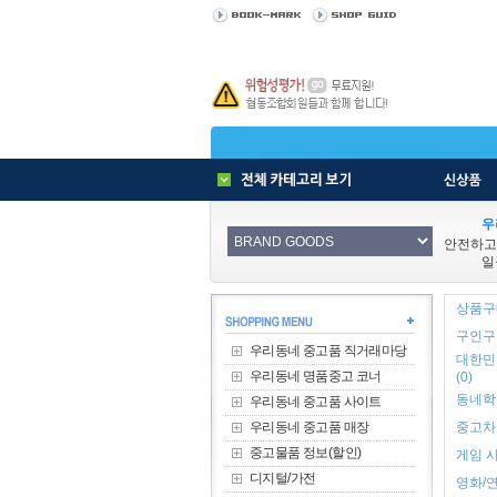
우
안전하고
일
상품구매
구인구직
우리동네 중고품 직거래마당
대한민
우리동네 명품중고 코너
(0)
동네학원
우리동네 중고품 사이트
우리동네 중고품 매장
중고차 
중고물품 정보(할인)
게임 사
디지털/가전
영화/연