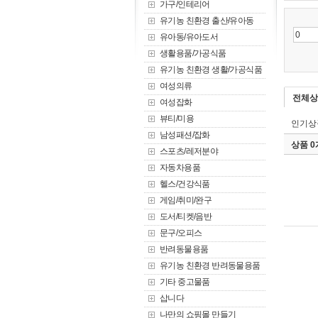
가구/인테리어
유기농 친환경 출산/유아동
유아동/유아도서
생활용품/가공식품
유기농 친환경 생활/가공식품
여성의류
전체상
여성잡화
뷰티/미용
인기상
남성패션/잡화
상품 
스포츠/레저분야
자동차용품
헬스/건강식품
게임/취미/완구
도서/티켓/음반
문구/오피스
반려동물용품
유기농 친환경 반려동물용품
기타 중고물품
삽니다
나만의 쇼핑몰 만들기