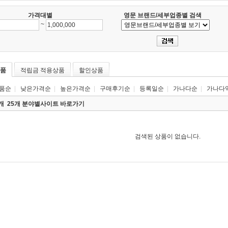
가격대별
영문 브랜드/세부업종별 검색
~
품
적립금 적용상품
할인상품
품순
|
낮은가격순
|
높은가격순
|
구매후기순
|
등록일순
|
가나다순
|
가나다
0개
25개 분야별사이트 바로가기
검색된 상품이 없습니다.