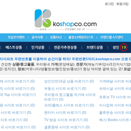
리아파트 우편번호를 이용하여 순간이동 하자! 우편번호5자리.koshopco.com 으로 G
 건강한
상품/중고물품
, 우리동네
가게
(문앞배달),
전문가
(재능기부/강사/1인지식기업
꾼-정치인),
정보
(커뮤니티/생활정보/할인정보/홍보)가 항상 여러분 곁에 있는 곳!
코샵
 사이트 바로가기 (0)
성인안전19금 상품 바로가기 (0)
가게배달 사이트 바로
 사이트 바로가기 (0)
부동산 사이트 바로가기 (0)
숙박시설 사이트 바로
국 Top 사이트 바로가기
우리동네 중고물품 직거래 사이트
유튜브 TV 사이트 바
바로가기 (0)
 사이트 바로가기 (0)
과외/클래스 사이트 바로가기 (0)
이사업체 사이트 바로
사이트 바로가기 (0)
렌터카 사이트 바로가기 (0)
물류운송 사이트 바로
이트 바로가기 (0)
TV 방송 사이트 바로가기 (0)
북스/ Books 사이트
극 사이트 바로가기 (0)
결혼중매 사이트 바로가기 (0)